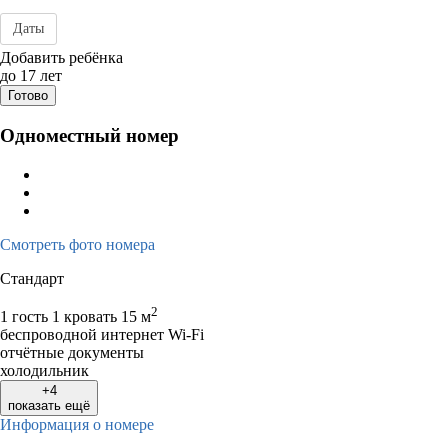
Даты
Дата заезда - отъезда
Добавить ребёнка
до 17 лет
Готово
Одноместный номер
Смотреть фото номера
Стандарт
2
1 гость
1 кровать
15 м
беспроводной интернет Wi-Fi
отчётные документы
холодильник
+4
показать ещё
Информация о номере