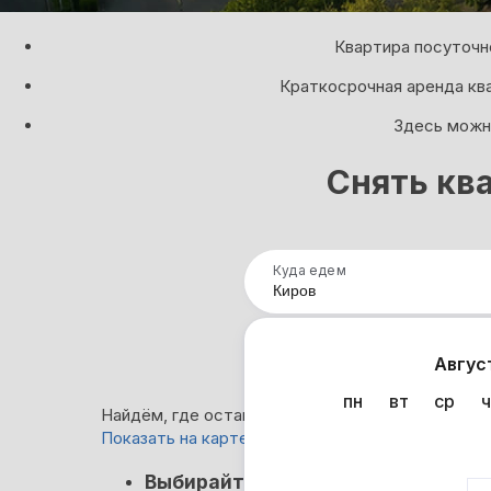
Квартира посуточн
Краткосрочная аренда кв
Здесь можно
Снять ква
Куда едем
Нап
Авгус
пн
вт
ср
ч
Найдём, где остановиться в Кирове: 634 вариан
Показать на карте
Кэшбэк
Выбирайте лучшее