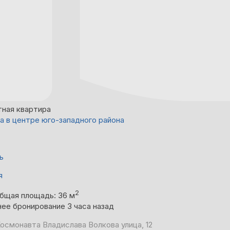
тная квартира
а в центре юго-западного района
ь
я
2
бщая площадь: 36 м
ее бронирование 3 часа назад
Космонавта Владислава Волкова улица, 12