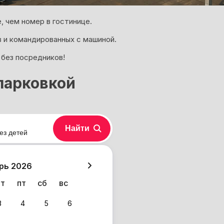
 чем номер в гостинице.
 и командированных с машиной.
 без посредников!
 парковкой
Найти
ез детей
хазия
рь 2026
чт
пт
сб
вс
3
4
5
6