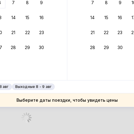
6
7
8
9
7
8
9
1
бонусами
ценки проживания
3
14
15
16
14
15
16
1
йте быстрое бронирование
0
21
22
23
21
22
23
2
ное подтверждение брони без ожидания ответа от хозяина
7
28
29
30
28
29
30
зяин
 до 4%
руйте до 31 августа 2026 — и получите кэшбэк бонусами пос
нее
8 авг
Выходные 8 - 9 авг
Выберите даты поездки, чтобы увидеть цены