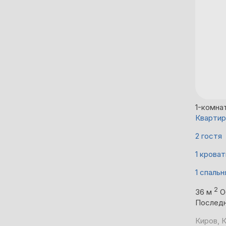
1-комна
Квартир
2 гостя
1 кроват
1 спальн
2
36 м
О
Последн
Киров, 