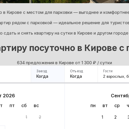
о в Кирове с местом для парковки — выгоднее и комфортнее,
артир рядом с парковкой — идеальное решение для туристов
 сдать и снять квартиру на сутки в Кирове и другом городе
ртиру посуточно в Кирове с
634 предложения в Кирове oт 1 300
₽
/ сутки
Заезд
Отъезд
Гости
Когда
Когда
2 взрослых,
б
ример
Санкт-Петербург
Москва
Сочи
Минск
Казань
Дагестан
Кисловодск
Аб
т 2026
Сентяб
Квартиры
Гостиницы
Дома
Частный сектор
т
пт
сб
вс
пн
вт
ср
та
1
2
1
2
 до 30% за бронь