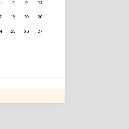
0
11
12
13
7
18
19
20
4
25
26
27
ле оценки проживания.