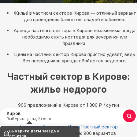
Жильё в частном секторе Кирова — отличный вариант
для проведения банкетов, свадеб и юбилеев.
Аренда частного сектора в Кирове незаменима, когда
необходимо снять коттедж для вечеринки или
праздника.
Цены на частный сектор Кирова приятно удивят, ведь
без посредников аренда обойдется недорого.
Частный сектор в Кирове:
жилье недорого
906 предложений в Кирове oт 1 300
₽
/ сутки
Киров
Выберите даты, 2 гостя
Квартиры
Гостиницы
Дома
Частный сектор
Выберите даты заезда и
Найдём, где остановиться в Кирове: 906 вариантов
отъезда