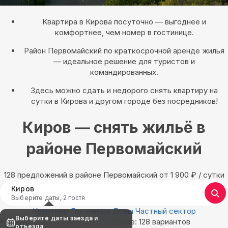
Квартира в Кирова посуточно — выгоднее и
комфортнее, чем номер в гостинице.
Район Первомайский по краткосрочной аренде жилья
— идеальное решение для туристов и
командированных.
Здесь можно сдать и недорого снять квартиру на
сутки в Кирова и другом городе без посредников!
Киров — снять жильё в
районе Первомайский
128 предложений в районе Первомайский oт 1 900
₽
/ сутки
Киров
Выберите даты, 2 гостя
Квартиры
Гостиницы
Дома
Частный сектор
Выберите даты заезда и
Найдём, где остановиться в Кирове: 128 вариантов
отъезда